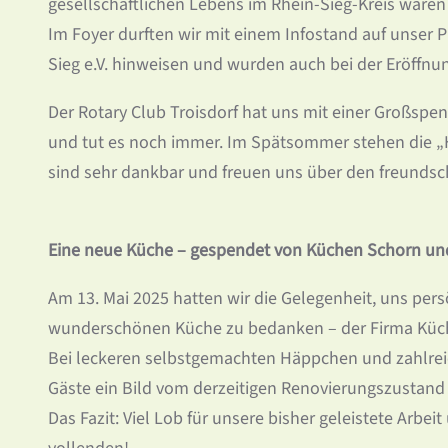
gesellschaftlichen Lebens im Rhein-Sieg-Kreis waren 
Im Foyer durften wir mit einem Infostand auf unse
Sieg e.V. hinweisen und wurden auch bei der Eröffnu
Der Rotary Club Troisdorf hat uns mit einer Großspe
und tut es noch immer. Im Spätsommer stehen die „
sind sehr dankbar und freuen uns über den freundscha
Eine neue Küche – gespendet von Küchen Schorn und
Am 13. Mai 2025 hatten wir die Gelegenheit, uns pers
wunderschönen Küche zu bedanken – der Firma Küc
Bei leckeren selbstgemachten Häppchen und zahlrei
Gäste ein Bild vom derzeitigen Renovierungszust
Das Fazit: Viel Lob für unsere bisher geleistete Arbe